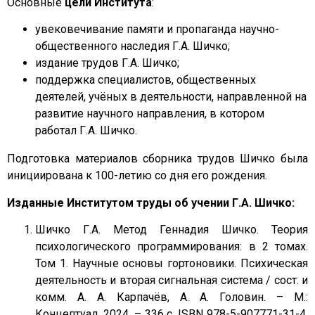
Основные
цели Института
:
увековечивание памяти и пропаганда научно-
общественного наследия Г.А. Шичко;
издание трудов Г.А. Шичко;
поддержка специалистов, общественных
деятелей, учёных в деятельности, направленной на
развитие научного направления, в котором
работал Г.А. Шичко.
Подготовка материалов сборника трудов Шичко была
инициирована к 100-летию со дня его рождения.
Изданные Институтом труды об учении Г.А. Шичко:
Шичко Г.А. Метод Геннадия Шичко. Теория
психологического программирования: в 2 томах.
Том 1. Научные основы гортоновики. Психическая
деятельность и вторая сигнальная система / сост. и
комм. А. А. Карпачёв, А. А. Головин. – М.:
Концептуал, 2024. – 336 с. ISBN 978-5-907771-31-4.