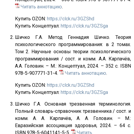
Читать аннотацию
.
Купить OZON:
https://clck.ru/3GZShd
Купить Концептуал:
https://clck.ru/3GZSga
Шичко Г.А. Метод Геннадия Шичко. Теория
психологического программирования: в 2 томах.
Том 2. Научные основы теории психологического
программирования / сост. и комм. А.А. Карпачёв,
А.А. Головин. – М.: Концептуал, 2024. – 352 с. ISBN
978-5-907771-31-4.
Читать аннотацию
.
Купить OZON:
https://clck.ru/3GZShd
Купить Концептуал:
https://clck.ru/3GZSga
Шичко Г.А. Основная трезвенная терминология.
Полный словарь-справочник трезвенника / сост. и
комм. А. А. Карпачёв, А. А. Головин. – М.:
Евразийская ассоциация здоровья, 2024. – 64 с.
ISBN 978-5-6041141-5-5.
Читать