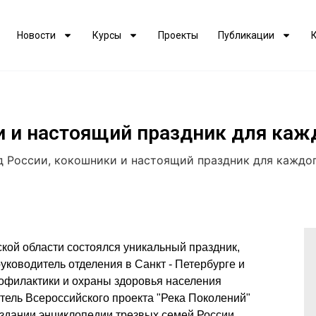
Новости
Курсы
Проекты
Публикации
и и настоящий праздник для каж
д России, кокошники и настоящий праздник для каждо
ской области состоялся уникальный праздник, 
уководитель отделения в Санкт - Петербурге и 
филактики и охраны здоровья населения 
«Евразийская ассоциация здоровья», руководитель Всероссийского проекта "Река Поколений" 
оздании энциклопедии трезвых семей России 