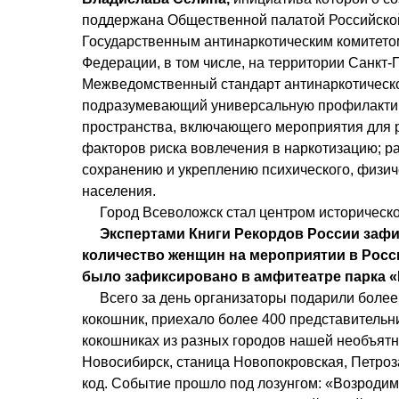
поддержана Общественной палатой Российской 
Государственным антинаркотическим комитетом 
Федерации, в том числе, на территории Санкт-П
Межведомственный стандарт антинаркотическо
подразумевающий универсальную профилактику
пространства, включающего мероприятия для р
факторов риска вовлечения в наркотизацию; р
сохранению и укреплению психического, физиче
населения. 
     Город Всеволожск стал центром историче
     Экспертами Книги Рекордов России зафиксирован федеральный рекорд: максимальное 
количество женщин на мероприятии в Росси
было зафиксировано в амфитеатре парка «
     Всего за день организаторы подарили более 2200 женщинам, девочкам и бабушкам собственный 
кокошник, приехало более 400 представительни
кокошниках из разных городов нашей необъятно
Новосибирск, станица Новопокровская, Петрозав
код. Событие прошло под лозунгом: «Возродим