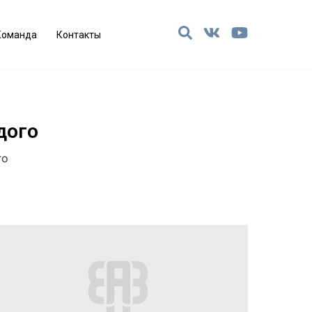
Команда
Контакты
дого
го