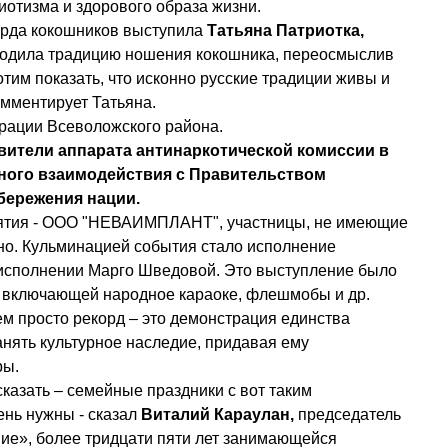
риотизма и здорового образа жизни.
корда кокошников выступила
 Татьяна Патриотка, 
зродила традицию ношения кокошника, переосмыслив 
тим показать, что исконно русские традиции живы и 
омментирует Татьяна.
страции Всеволожского района.
ного взаимодействия с Правительством 
бережения нации. 
но. Кульминацией события стало исполнение 
исполнении Марго Шведовой. Это выступление было 
включающей народное караоке, флешмобы и др. 
ем просто рекорд – это демонстрация единства 
нять культурное наследие, придавая ему 
ры.
нь нужны - сказал
 Виталий Караулан,
 председатель 
е», более тридцати пяти лет занимающейся 