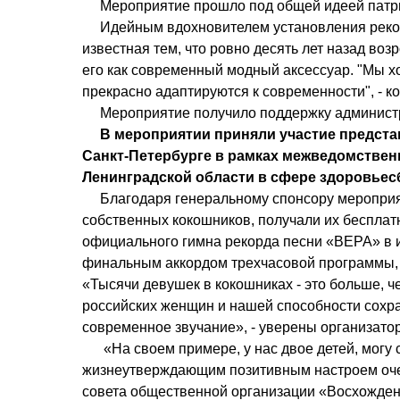
     Мероприятие прошло под общей идеей пат
     Идейным вдохновителем установления ре
известная тем, что ровно десять лет назад во
его как современный модный аксессуар. "Мы хо
прекрасно адаптируются к современности", - к
     Мероприятие получило поддержку админи
     В мероприятии приняли участие представители аппарата антинаркотической комиссии в 
Санкт-Петербурге в рамках межведомствен
Ленинградской области в сфере здоровьес
     Благодаря генеральному спонсору мероприятия - ООО "НЕВАИМПЛАНТ", участницы, не имеющие 
собственных кокошников, получали их бесплат
официального гимна рекорда песни «ВЕРА» в 
финальным аккордом трехчасовой программы, 
«Тысячи девушек в кокошниках - это больше, ч
российских женщин и нашей способности сохра
современное звучание», - уверены организато
      «На своем примере, у нас двое детей, могу сказать – семейные праздники с вот таким 
жизнеутверждающим позитивным настроем оче
совета общественной организации «Восхождени