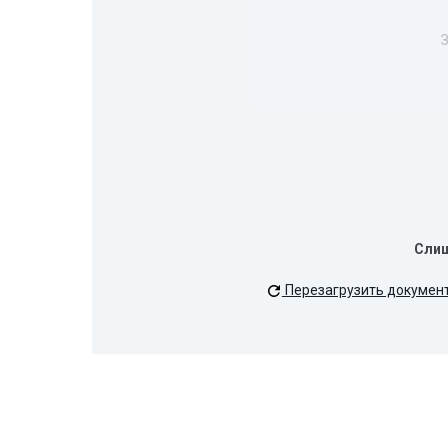
З
Сли
Перезагрузить докумен